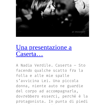
Una presentazione a
Caserta…
A Nadia Verdile. Caserta – Sto
facendo qualche scatto fra la
folla e alle mie spalle
s’avvicina Lei. Una piccola
donna, niente auto ne guardie
del corpo ad accompagnarla,
dovrebbero esserci, perché è la
protagonista. In punta di piedi