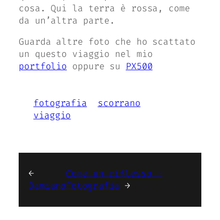
cosa. Qui la terra è rossa, come
da un’altra parte.
Guarda altre foto che ho scattato
un questo viaggio nel mio
portfolio
oppure su
PX500
fotografia
scorrano
viaggio
←
Come un riflesso –
Damiano
Fotografia
→