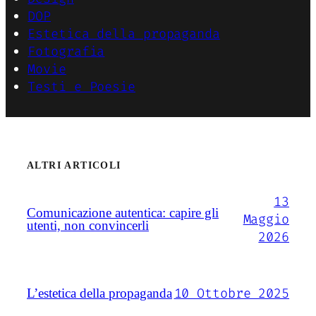
DOP
Estetica della propaganda
Fotografia
Movie
Testi e Poesie
ALTRI ARTICOLI
13
Comunicazione autentica: capire gli
Maggio
utenti, non convincerli
2026
10 Ottobre 2025
L’estetica della propaganda