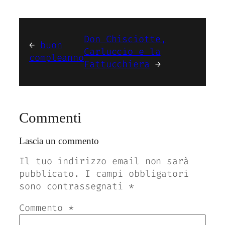
Don Chisciotte,
←
buon
Carluccio e la
compleanno
Fattucchiera
→
Commenti
Lascia un commento
Il tuo indirizzo email non sarà
pubblicato.
I campi obbligatori
sono contrassegnati
*
Commento
*