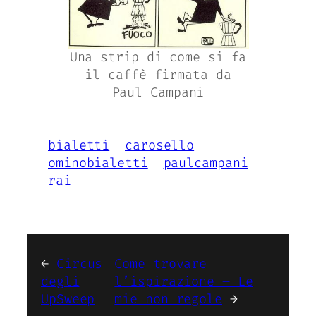
Una strip di come si fa
il caffè firmata da
Paul Campani
bialetti
carosello
ominobialetti
paulcampani
rai
←
Circus
Come trovare
degli
l’ispirazione – Le
UpSweep
mie non regole
→