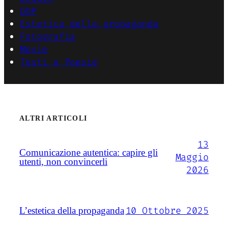
DOP
Estetica della propaganda
Fotografia
Movie
Testi e Poesie
ALTRI ARTICOLI
13
Comunicazione autentica: capire gli
Maggio
utenti, non convincerli
2026
10 Ottobre 2025
L’estetica della propaganda