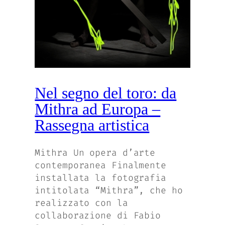
Nel segno del toro: da
Mithra ad Europa –
Rassegna artistica
Mithra Un opera d’arte
contemporanea Finalmente
installata la fotografia
intitolata “Mithra”, che ho
realizzato con la
collaborazione di Fabio