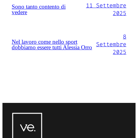
11 Settembre
Sono tanto contento di
vedere
2025
8
Nel lavoro come nello sport
Settembre
dobbiamo essere tutti Alessia Orro
2025