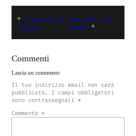
←
L’eterno tuo
Jere Jef – il
sorriso
teaser
→
Commenti
Lascia un commento
Il tuo indirizzo email non sarà
pubblicato.
I campi obbligatori
sono contrassegnati
*
Commento
*