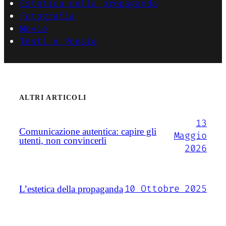
Estetica della propaganda
Fotografia
Movie
Testi e Poesie
ALTRI ARTICOLI
13
Comunicazione autentica: capire gli
Maggio
utenti, non convincerli
2026
10 Ottobre 2025
L’estetica della propaganda