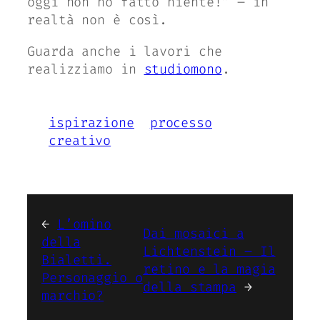
oggi non ho fatto niente!”
– in
realtà non è così.
Guarda anche i lavori che
realizziamo in
studiomono
.
ispirazione
processo
creativo
←
L’omino
Dai mosaici a
della
Lichtenstein – Il
Bialetti.
retino e la magia
Personaggio o
della stampa
→
marchio?