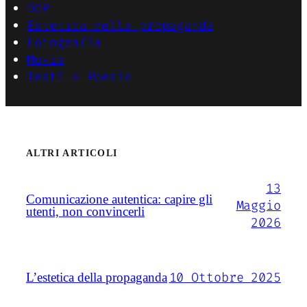
DOP
Estetica della propaganda
Fotografia
Movie
Testi e Poesie
ALTRI ARTICOLI
13
Comunicazione autentica: capire gli
Maggio
utenti, non convincerli
2026
10 Ottobre 2025
L’estetica della propaganda