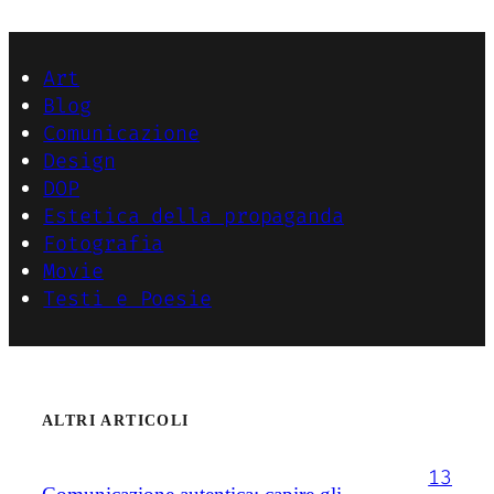
Art
Blog
Comunicazione
Design
DOP
Estetica della propaganda
Fotografia
Movie
Testi e Poesie
ALTRI ARTICOLI
13