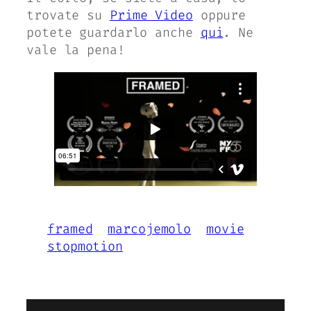
trovate su
Prime Video
oppure
potete guardarlo anche
qui
. Ne
vale la pena!
framed
marcojemolo
movie
stopmotion