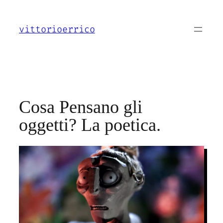
Vai
al
vittorioerrico
contenuto
Cosa Pensano gli
oggetti? La poetica.