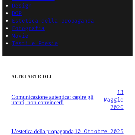
Design
DOP
Estetica della propaganda
Fotografia
Movie
Testi e Poesie
ALTRI ARTICOLI
13
Comunicazione autentica: capire gli
Maggio
utenti, non convincerli
2026
10 Ottobre 2025
L’estetica della propaganda