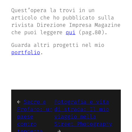
Quest’opera la trovi in un
articolo che ho pubblicato sulla
rivista Direzione Impresa Magazine
che puoi leggere
qui
(pag.80).
Guarda altri progetti nel mio
portfolio
.
←
Sacro e
Fotografia e vita
Profano: un
di strada: Il mio
paese
viaggio nella
contro
Street Photography
tendenza
→