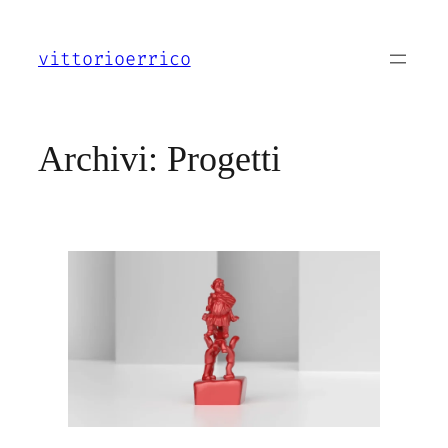
Vai
al
vittorioerrico
contenuto
Archivi:
Progetti