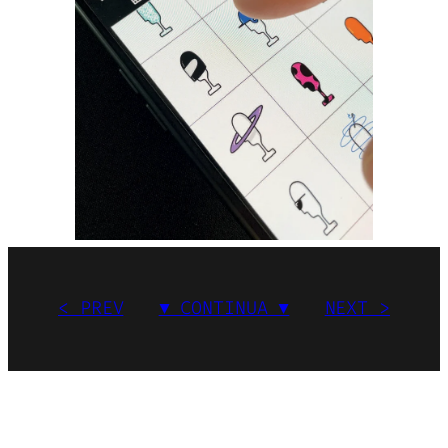
< PREV
▼ CONTINUA ▼
NEXT >