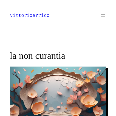
Vai
al
vittorioerrico
contenuto
la non curantia