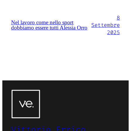
8
Nel lavoro come nello sport
Settembre
dobbiamo essere tutti Alessia Orro
2025
Vittorio Errico