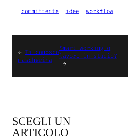
committente
idee
workflow
Smart working o
←
Ti conosco
lavoro in studio?
mascherina
→
SCEGLI UN
ARTICOLO