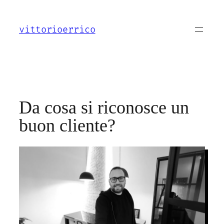
Vai
al
vittorioerrico
contenuto
Da cosa si riconosce un
buon cliente?