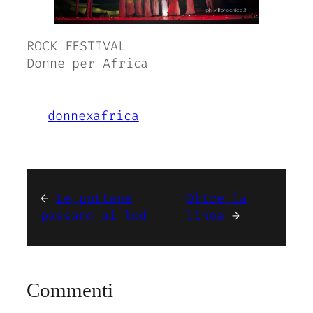
ROCK FESTIVAL
Donne per Africa
donnexafrica
←
Le puttane
Oltre la
passano ai led
linea
→
Commenti