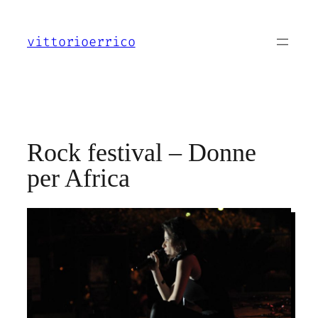
Vai
al
vittorioerrico
contenuto
Rock festival – Donne
per Africa