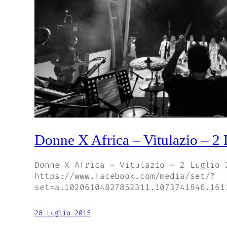
Donne X Africa – Vitulazio – 2
Donne X Africa – Vitulazio – 2 Luglio 
https://www.facebook.com/media/set/?
set=a.10206104827852311.1073741846.161
28 Luglio 2015