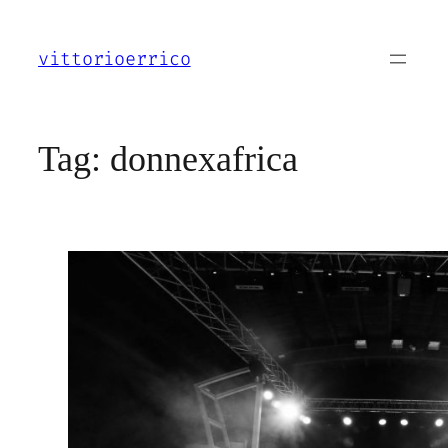
Vai
al
vittorioerrico
contenuto
Tag:
donnexafrica