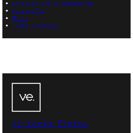
Estetica della propaganda
Fotografia
Movie
Testi e Poesie
Vittorio Errico