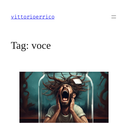
Vai
al
vittorioerrico
contenuto
Tag:
voce