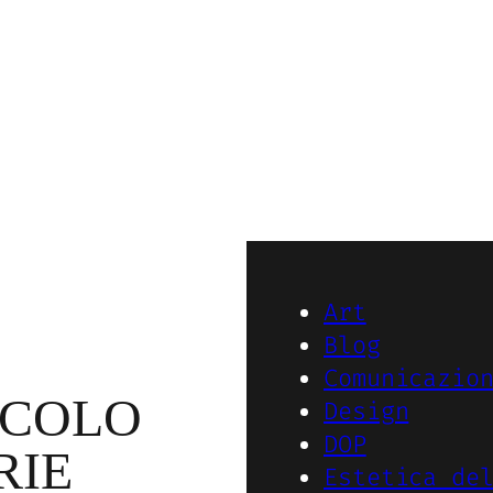
Art
Blog
Comunicazio
ICOLO
Design
DOP
RIE
Estetica de