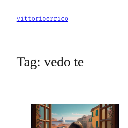
Vai
al
vittorioerrico
contenuto
Tag:
vedo te