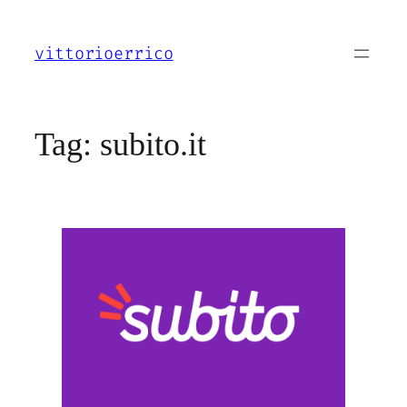
Vai
al
vittorioerrico
contenuto
Tag:
subito.it