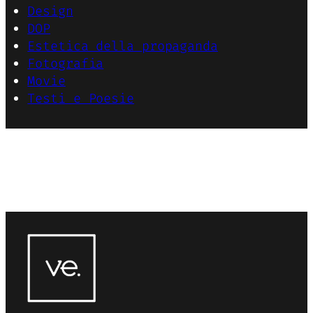
Design
DOP
Estetica della propaganda
Fotografia
Movie
Testi e Poesie