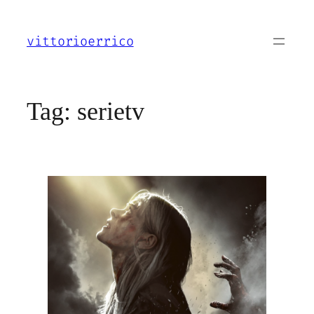
Vai
al
vittorioerrico
contenuto
Tag:
serietv