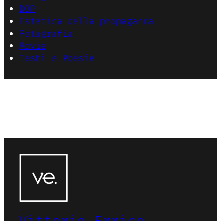
DOP
Estetica della propaganda
Fotografia
Movie
Testi e Poesie
Vittorio Errico