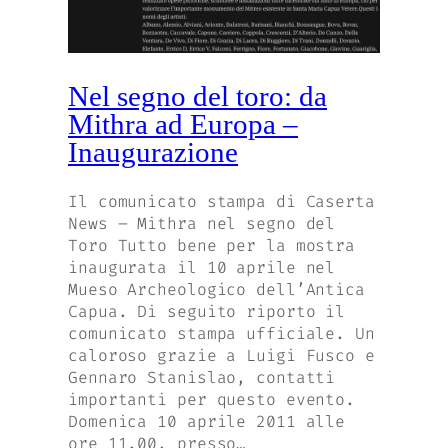
Nel segno del toro: da
Mithra ad Europa –
Inaugurazione
Il comunicato stampa di Caserta
News – Mithra nel segno del
Toro Tutto bene per la mostra
inaugurata il 10 aprile nel
Mueso Archeologico dell’Antica
Capua. Di seguito riporto il
comunicato stampa ufficiale. Un
caloroso grazie a Luigi Fusco e
Gennaro Stanislao, contatti
importanti per questo evento.
Domenica 10 aprile 2011 alle
ore 11.00, presso…