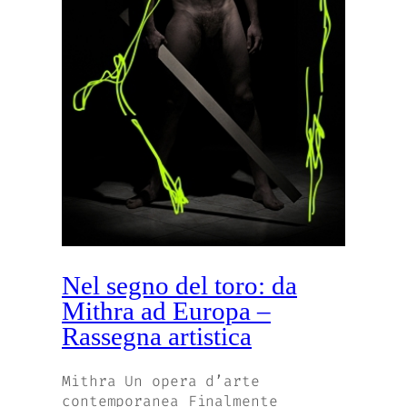
Nel segno del toro: da
Mithra ad Europa –
Rassegna artistica
Mithra Un opera d’arte
contemporanea Finalmente