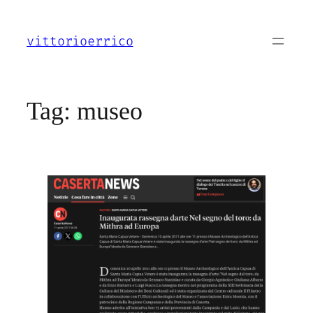
Vai
al
vittorioerrico
contenuto
Tag:
museo