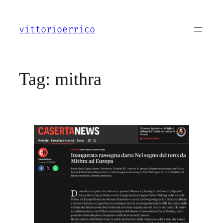
Vai
al
vittorioerrico
contenuto
Tag:
mithra