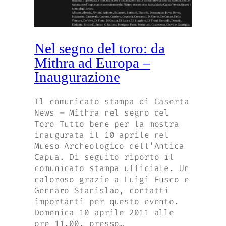
Nel segno del toro: da
Mithra ad Europa –
Inaugurazione
Il comunicato stampa di Caserta
News – Mithra nel segno del
Toro Tutto bene per la mostra
inaugurata il 10 aprile nel
Mueso Archeologico dell’Antica
Capua. Di seguito riporto il
comunicato stampa ufficiale. Un
caloroso grazie a Luigi Fusco e
Gennaro Stanislao, contatti
importanti per questo evento.
Domenica 10 aprile 2011 alle
ore 11.00, presso…