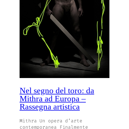
Nel segno del toro: da
Mithra ad Europa –
Rassegna artistica
Mithra Un opera d’arte
contemporanea Finalmente