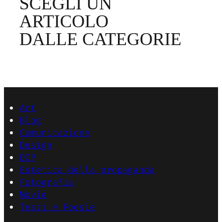
SCEGLI UN
ARTICOLO
DALLE CATEGORIE
Art
Blog
Comunicazione
Design
DOP
Estetica della propaganda
Fotografia
Movie
Testi e Poesie