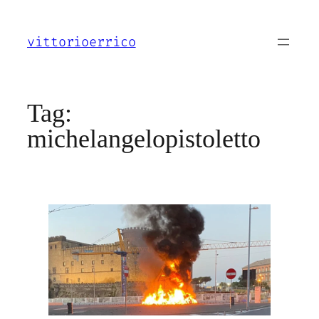
Vai
al
vittorioerrico
contenuto
Tag:
michelangelopistoletto