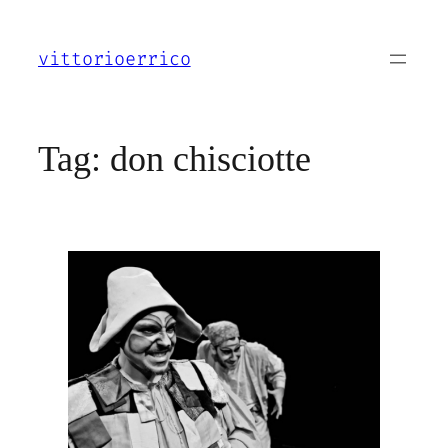
Vai
al
vittorioerrico
contenuto
Tag:
don chisciotte