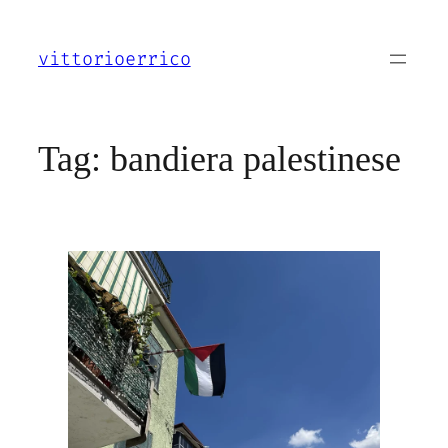
Vai
al
vittorioerrico
contenuto
Tag:
bandiera palestinese