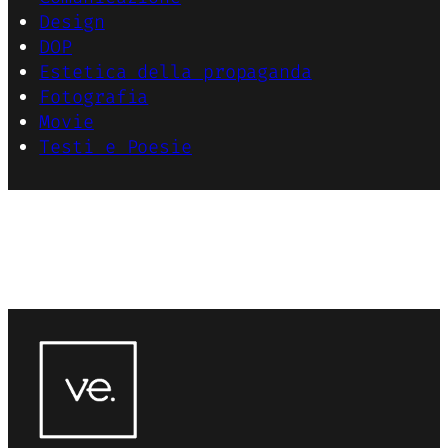
Design
DOP
Estetica della propaganda
Fotografia
Movie
Testi e Poesie