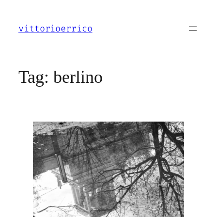
Vai
al
vittorioerrico
contenuto
Tag:
berlino