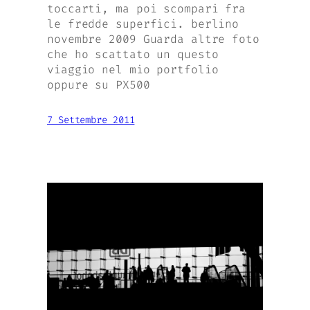
toccarti, ma poi scompari fra
le fredde superfici. berlino
novembre 2009 Guarda altre foto
che ho scattato un questo
viaggio nel mio portfolio
oppure su PX500
7 Settembre 2011