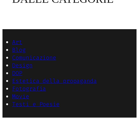
Art
Blog
Comunicazione
Design
DOP
Estetica della propaganda
Fotografia
Movie
Testi e Poesie