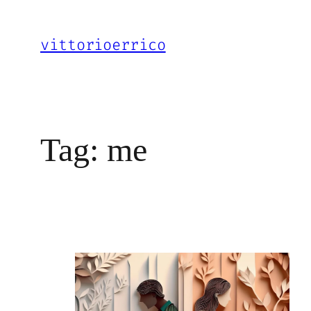
Vai
al
vittorioerrico
contenuto
Tag:
me