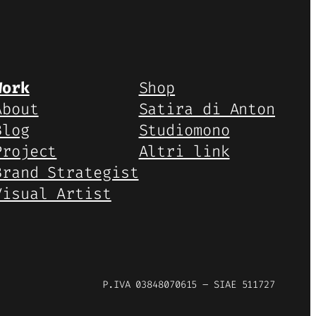
Work
Shop
About
Satira di Anton
Blog
Studiomono
Project
Altri link
Brand Strategist
Visual Artist
P.IVA 03848070615 – SIAE 511727