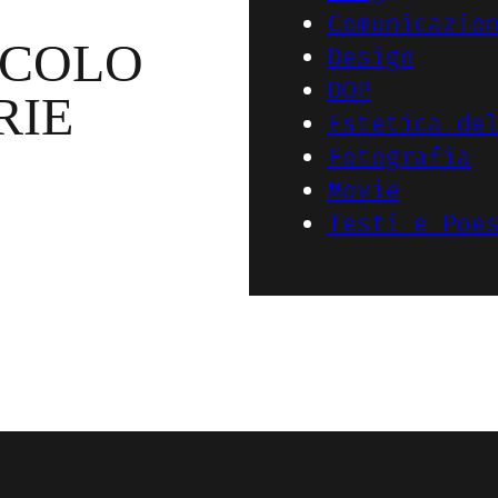
Comunicazio
ICOLO
Design
DOP
RIE
Estetica de
Fotografia
Movie
Testi e Poe