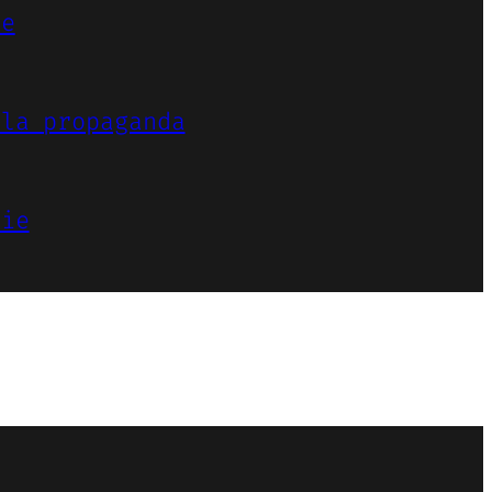
ne
lla propaganda
sie